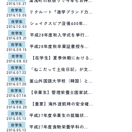
湯浅町の秋祭りで今年もお神…
2016.10.27
在学生
リクルート『進学ブランド力…
2016.10.05
在学生
シェイクスピア没後400年…
2016.10.03
在学生
平成28年度秋入学式を挙行…
2016.09.21
在学生
平成28年度秋卒業証書授与…
2016.09.15
在学生
【在学生】夏季休暇における…
2016.08.02
在学生
「ねこだって土佐日記」が文…
2016.07.22
在学生
釜山外国語大学校（韓国）と…
2016.07.20
在学生
【卒業生】管理栄養士国家試…
2016.07.14
在学生
【重要】海外渡航時の安全確…
2016.06.20
在学生
平成27年度卒業生の就職状…
2016.05.13
在学生
平成27年度食物栄養学科の…
2016.05.13