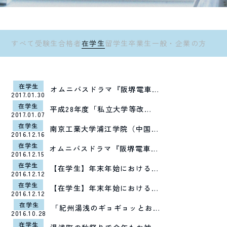
すべて
受験生
合格者
在学生
留学生
卒業生
一般・企業の方
在学生
オムニバスドラマ『阪堺電車…
2017.01.30
在学生
平成28年度「私立大学等改…
2017.01.07
在学生
南京工業大学浦江学院（中国…
2016.12.16
在学生
オムニバスドラマ『阪堺電車…
2016.12.15
在学生
【在学生】年末年始における…
2016.12.12
在学生
【在学生】年末年始における…
2016.12.12
在学生
「紀州湯浅のギョギョッとお…
2016.10.28
在学生