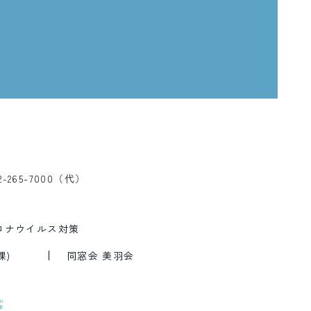
、
2-265-7000（代）
ロナウイルス対策
課)
同窓会 美羽会