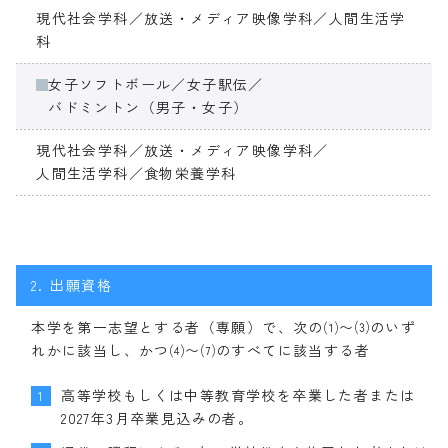
現代社会学科／放送・メディア映像学科／人間生活学
科
女子ソフトボール／女子駅伝／
バドミントン（男子・女子）
現代社会学科／放送・メディア映像学科／
人間生活学科／食物栄養学科
2.
出願資格
本学を第一志望とする者（専願）で、次の⑴〜⑶のいず
れかに該当し、かつ⑷〜⑺のすべてに該当する者
高等学校もしくは中等教育学校を卒業した者または
1
2027年3月卒業見込みの者。