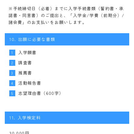
※手続締切日（必着）までに入学手続書類（誓約書・承
諾書・同意書）のご提出と、「入学金/学費（前期分）/
諸会費」のお支払いをお願いします。
10.
出願に必要な書類
入学願書
1
調査書
2
推薦書
3
活動報告書
4
志望理由書（600字）
5
11.
入学検定料
30,000円