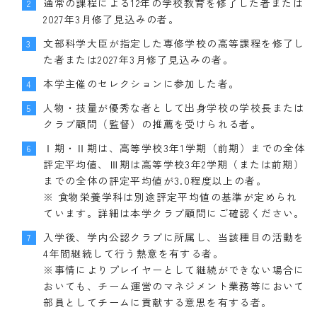
通常の課程による12年の学校教育を修了した者または
2
2027年3月修了見込みの者。
文部科学大臣が指定した専修学校の高等課程を修了し
3
た者または2027年3月修了見込みの者。
本学主催のセレクションに参加した者。
4
人物・技量が優秀な者として出身学校の学校長または
5
クラブ顧問（監督）の推薦を受けられる者。
Ⅰ期・Ⅱ期は、高等学校3年1学期（前期）までの全体
6
評定平均値、Ⅲ期は高等学校3年2学期（または前期）
までの全体の評定平均値が3.0程度以上の者。
※ 食物栄養学科は別途評定平均値の基準が定められ
ています。詳細は本学クラブ顧問にご確認ください。
入学後、学内公認クラブに所属し、当該種目の活動を
7
4年間継続して行う熱意を有する者。
※事情によりプレイヤーとして継続ができない場合に
おいても、チーム運営のマネジメント業務等において
部員としてチームに貢献する意思を有する者。