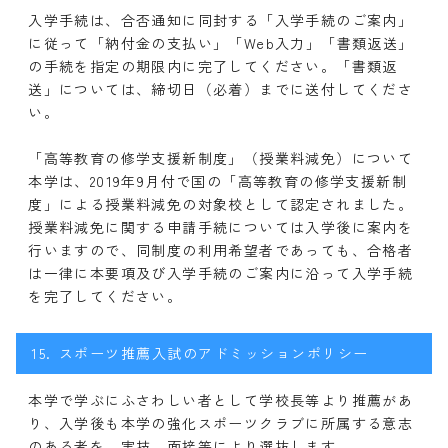
入学手続は、合否通知に同封する「入学手続のご案内」
に従って「納付金の支払い」「Web入力」「書類返送」
の手続を指定の期限内に完了してください。「書類返
送」については、締切日（必着）までに送付してくださ
い。
「高等教育の修学支援新制度」（授業料減免）について
本学は、2019年9月付で国の「高等教育の修学支援新制
度」による授業料減免の対象校として認定されました。
授業料減免に関する申請手続については入学後に案内を
行いますので、同制度の利用希望者であっても、合格者
は一律に本要項及び入学手続のご案内に沿って入学手続
を完了してください。
15.
スポーツ推薦入試のアドミッションポリシー
本学で学ぶにふさわしい者として学校長等より推薦があ
り、入学後も本学の強化スポーツクラブに所属する意志
のある者を、実技、面接等により選抜します。