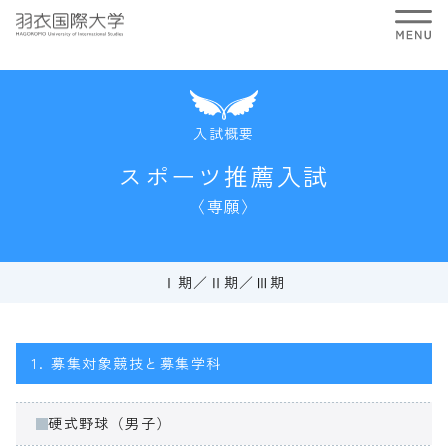
入試概要
スポーツ推薦入試
〈専願〉
Ⅰ期
Ⅱ期
Ⅲ期
1.
募集対象競技と募集学科
硬式野球（男子）