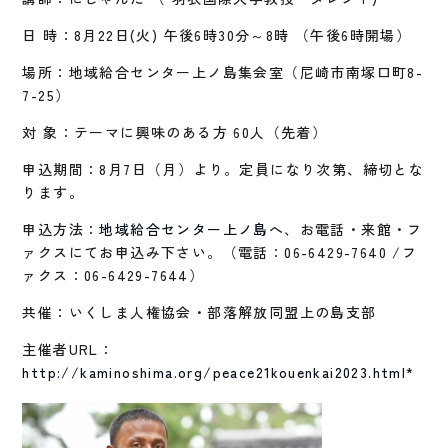
日 時：8月22日(火) 午後6時30分～8時 （午後6時開場）
場所：地域給合センター上ノ島集会室（尼崎市南塚口町8-
7-25）
対 象：テーマに興味のある方 60人（先着）
申込期間：8月7日（月）より。定員になり次第、締切とな
ります。
申込方法：
地域給合センター上ノ島
へ、お電話・来館・フ
ァクスにてお申込み下さい。（電話：06-6429-7640 /フ
ァクス：06-6429-7644）
共催：いくしま人権協会・部落解放同盟上の島支部
主催者URL：
http://kaminoshima.org/peace21kouenkai2023.html
*