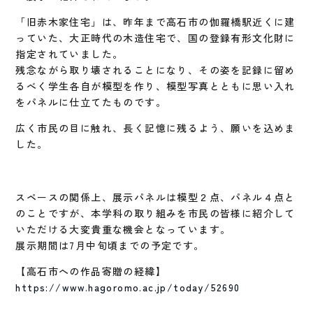
「旧赤木家住宅」は、昨年まで高石市の伽羅橋駅近くに建
っていた、大正時代の木造住宅で、国の登録有形文化財に
指定されていました。
残念ながら取り壊されることになり、その姿を記録に留め
るべく学生各自が模型を作り、模型写真とともに思い入れ
をパネルに仕立てたものです。
広く市民の目に触れ、長く記憶に残るよう、願いを込めま
した。
スペースの関係上、展示パネルは模型２点、パネル４点と
のことですが、本学科の取り組みを市民の皆様に紹介して
いただける大変貴重な機会となっています。
展示期間は7月中旬頃までの予定です。
【高石市への作品寄贈の経緯】
https://www.hagoromo.ac.jp/today/52690