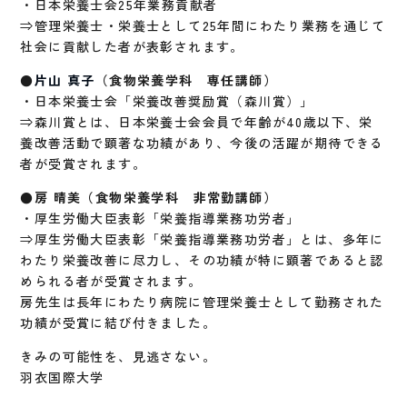
・日本栄養士会25年業務貢献者
⇒管理栄養士・栄養士として25年間にわたり業務を通じて
社会に貢献した者が表彰されます。
●
片山 真子
（食物栄養学科 専任講師）
・日本栄養士会「栄養改善奨励賞（森川賞）」
⇒森川賞とは、日本栄養士会会員で年齢が40歳以下、栄
養改善活動で顕著な功績があり、今後の活躍が期待できる
者が受賞されます。
●房 晴美（食物栄養学科 非常勤講師）
・厚生労働大臣表彰「栄養指導業務功労者」
⇒厚生労働大臣表彰「栄養指導業務功労者」とは、多年に
わたり栄養改善に尽力し、その功績が特に顕著であると認
められる者が受賞されます。
房先生は長年にわたり病院に管理栄養士として勤務された
功績が受賞に結び付きました。
きみの可能性を、見逃さない。
羽衣国際大学