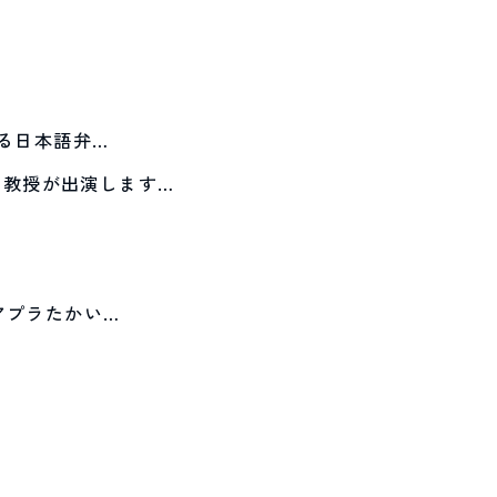
よる日本語弁…
た教授が出演します…
アプラたかい…