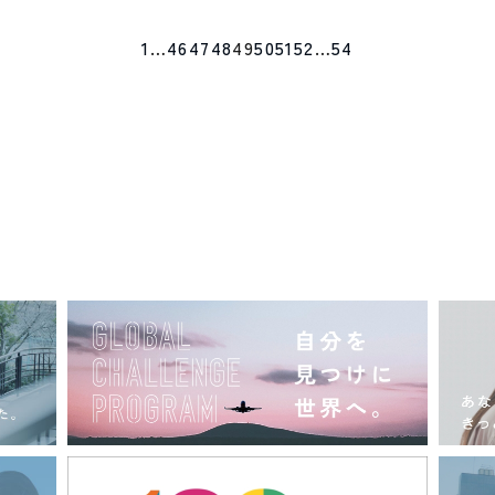
1
…
46
47
48
49
50
51
52
…
54