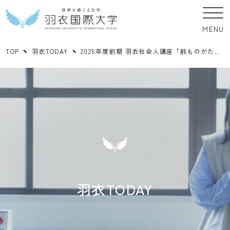
MENU
TOP
羽衣TODAY
2025年度前期 羽衣社会人講座「能ものがたりを読む ―能≪玉葛≫と源氏物語玉鬘十帖―」仕舞の鑑賞
羽衣TODAY