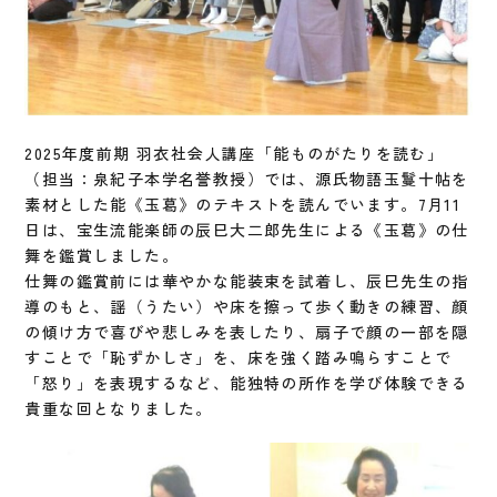
2025年度前期 羽衣社会人講座「能ものがたりを読む」
（担当：泉紀子本学名誉教授）では、源氏物語玉鬘十帖を
素材とした能《玉葛》のテキストを読んでいます。7月11
日は、宝生流能楽師の辰巳大二郎先生による《玉葛》の仕
舞を鑑賞しました。
仕舞の鑑賞前には華やかな能装束を試着し、辰巳先生の指
導のもと、謡（うたい）や床を擦って歩く動きの練習、顔
の傾け方で喜びや悲しみを表したり、扇子で顔の一部を隠
すことで「恥ずかしさ」を、床を強く踏み鳴らすことで
「怒り」を表現するなど、能独特の所作を学び体験できる
貴重な回となりました。