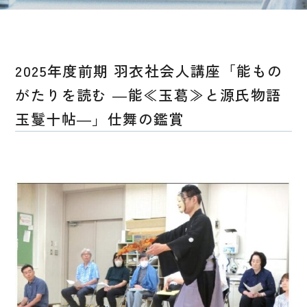
2025年度前期 羽衣社会人講座「能もの
がたりを読む ―能≪玉葛≫と源氏物語
玉鬘十帖―」仕舞の鑑賞