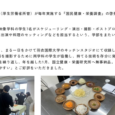
（厚生労働省所管）が毎年実施する『国民健康・栄養調査』の啓
映像学科の学生7名がスケジューリング・演出・撮影・ポストプ
は出演や料理のセッティングなどを担当するという、学部をまた
（土）、まる一日をかけて羽衣国際大学のキッチンスタジオにて収録
画を撮影するために両学科の学生が協働し、持てる技術を存分に
を繰り返し、年を越した1月、国立健康・栄養研究所へ無事納品
やすい」とご好評をいただきました。