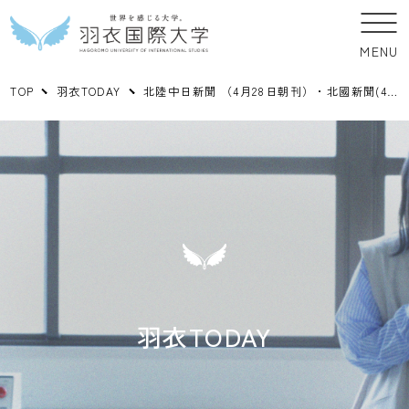
MENU
TOP
羽衣TODAY
北陸中日新聞 （4月28日朝刊）・北國新聞(4月28日朝刊)に、中島智准教授と本学学生（現代社会学科・中島ゼミナール）の記事が掲載されました。
羽衣TODAY