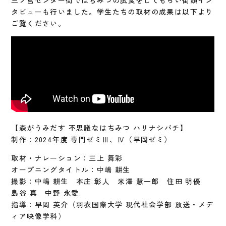
タビューも行いました。学生たちの取材の成果は以下より
ご覧ください。
【森がうみだす 不思議なはちみつ ハリナシバチ】
制作：2024年度 専門ゼミⅢ、Ⅳ（早岡ゼミ）
取材・ナレーション：三上 舞彩
オープニングタイトル：中嶋 耕生
撮影：中嶋 耕生 本庄 彰人 米澤 慧一郎 住田 明優
島谷 真 中野 永愛
指導：早岡 英介（羽衣国際大学 現代社会学部 放送・メデ
ィア映像学科）