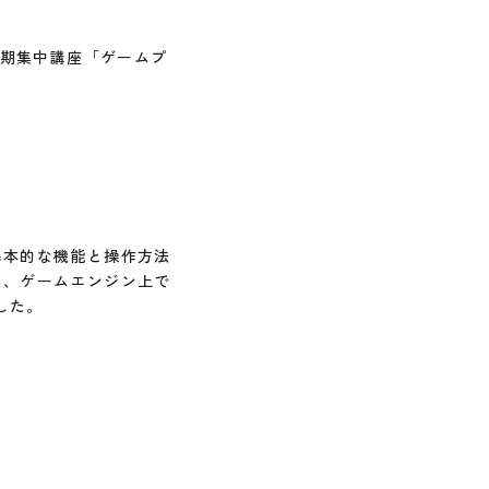
春期集中講座「ゲームプ
基本的な機能と操作方法
ら、ゲームエンジン上で
した。