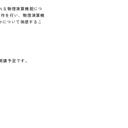
される物理演算機能につ
制作を行い、物理演算機
かについて体感するこ
開講予定です。