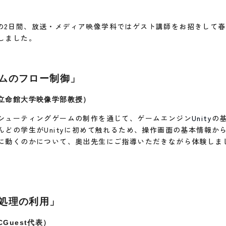
14日の2日間、放送・メディア映像学科ではゲスト講師をお招きして
しました。
ラムのフロー制御」
立命館大学映像学部教授）
シューティングゲームの制作を通じて、ゲームエンジン
Unity
の
んどの学生がUnityに初めて触れるため、操作画面の基本情報か
に動くのかについて、奥出先生にご指導いただきながら体験しま
処理の利用」
Guest代表）