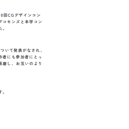
10回CGデザインコン
グコモンズと本学コン
た。
について発表がなされ、
作者にも参加者にとっ
琢磨し、お互いのより
す。