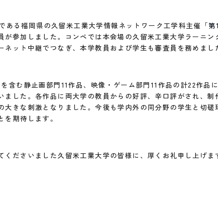
定校である福岡県の久留米工業大学情報ネットワーク工学科主催「
第
員が参加しました。コンペでは本会場の久留米工業大学ラーニン
ーネット中継でつなぎ、本学教員および学生も審査員を務めまし
を含む静止画部門11作品、映像・ゲーム部門11作品の計22作品
いました。各作品に両大学の教員からの好評、辛口評がされ、制
の大きな刺激となりました。今後も学内外の同分野の学生と切磋
とを期待します。
てくださいました久留米工業大学の皆様に、厚くお礼申し上げま