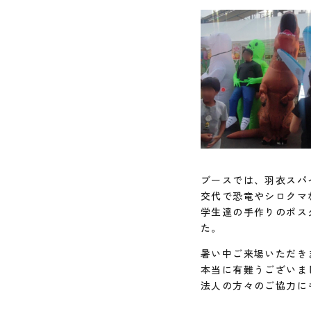
ブースでは、羽衣スパ
交代で恐竜やシロクマ
学生達の手作りのポス
た。
暑い中ご来場いただき
本当に有難うござい
法人の方々のご協力に