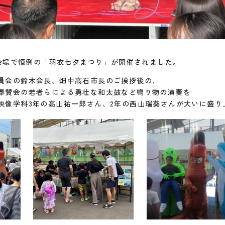
設会場で恒例の「羽衣七夕まつり」が開催されました。
員会の鈴木会長、畑中高石市長のご挨拶後の、
奉賛会の若者らによる勇壮な和太鼓など鳴り物の演奏を
映像学科3年の高山祐一郎さん、2年の西山瑞葵さんが大いに盛り