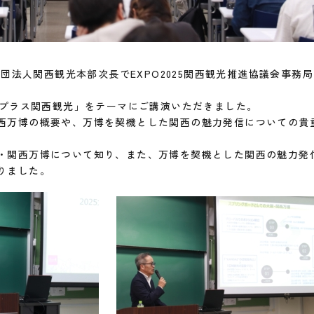
般財団法人関西観光本部次長でEXPO2025関西観光推進協議会事
万博プラス関西観光」をテーマにご講演いただきました。
西万博の概要や、万博を契機とした関西の魅力発信についての貴
・関西万博について知り、また、万博を契機とした関西の魅力発
りました。