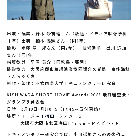
出演・編集：鈴木 沙有理さん（放送・メディア映像学科
１年）出演：橋本 優輝さん （同1年）
撮影：米澤 慧一郎さん（同2年） 技術助手：出川 遥加
さん（同1年）
指導教員：早岡 英介（同教授・顧問）
撮影協力：大阪府鰮巾着網漁業協同組合の皆様 泉州海鮮
きんちゃく家
制作・著作：羽衣国際大学ドキュメンタリー研究会
KISHIWADA SHORT MOVIE Awards 2023 最終審査会・
グランプリ発表会
日時：2月19日(月)18:15（17:45～受付開始）
場所：
Ｔ・ジョイ梅田
シアター５
大阪府大阪市北区梅田1-12-6Ｅ－ＭＡビル７Ｆ
ドキュメンタリー研究会では、出川遥加さんの映像作品