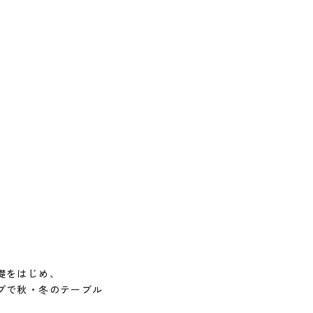
礎をはじめ、
プで秋・冬のテーブル