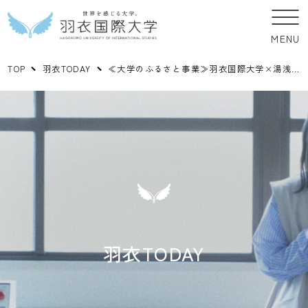
MENU
TOP
羽衣TODAY
≪大学のふるさと事業≫羽衣国際大学×湯浅町 現代社会学科 中島智准教授のゼミ生が小学生対象のプチロゲイングゲーム実施に向けての調査活動をしています！！
羽衣TODAY