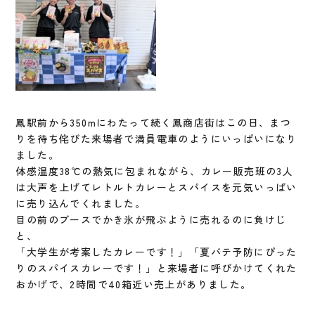
鳳駅前から350mにわたって続く鳳商店街はこの日、まつ
りを待ち侘びた来場者で満員電車のようにいっぱいになり
ました。
体感温度38℃の熱気に包まれながら、カレー販売班の3人
は大声を上げてレトルトカレーとスパイスを元気いっぱい
に売り込んでくれました。
目の前のブースでかき氷が飛ぶように売れるのに負けじ
と、
「大学生が考案したカレーです！」「夏バテ予防にぴった
りのスパイスカレーです！」と来場者に呼びかけてくれた
おかげで、2時間で40箱近い売上がありました。