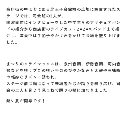
商店街の中ほどにある北王子会館前の広場に設置されたス
テージでは、司会班の2人が、
開演直前にインタビューをした中学生らのアマチュアバン
ドの紹介から商店街のライブカフェZAZAのバンドまで紹
介し、演奏中は手拍子やかけ声をかけて会場を盛り上げま
した。
まつりのクライマックスは、泉州音頭、伊勢音頭、河内音
頭などを唄うプロの唄い手ののびやかな声と太鼓や三味線
の軽妙なリズムに誘われ、
ステージ前に輪になって来場者たちが踊りを繰り広げ、司
会の二人も見よう見まねで踊りの輪に加わりました。
熱い夏が開幕です！