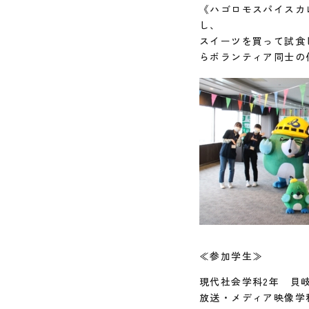
《ハゴロモスパイスカ
し、
スイーツを買って試食
らボランティア同士の
≪参加学生≫
現代社会学科2年 貝
放送・メディア映像学