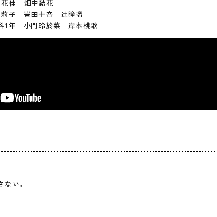
中花佳 畑中結花
本莉子 岩田十音 辻瞳瑠
科1年 小門玲於菜 岸本桃歌
さない。