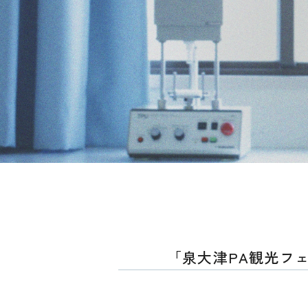
「泉大津PA観光フ