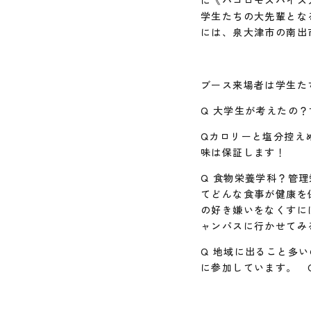
に《ハゴロモスパイス
学生たちの大先輩とな
には、泉大津市の南出
ブース来場者は学生た
Q 大学生が考えたの
Qカロリーと塩分控え
味は保証します！
Q 食物栄養学科？管
てどんな食事が健康を
の好き嫌いをなくすに
ャンパスに行かせてみ
Q 地域に出ること多
に参加しています。 