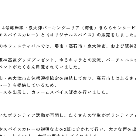
土）、4号湾岸線・泉大津パーキングエリア（海側）きららセンタービ
モスパイスカレー》と《オリジナルスパイス》の販売をしました
の本フェスティバルでは、堺市・高石市・泉大津市、および阪神
阪神高速グッズプレゼント、ゆるキャラとの交流、バーチャルス
ベントがたくさん用意されていました。
市・泉大津市と包括連携協定を締結しており、高石市とはふるさ
レー》を提供しているため、
ースを出展し、カレーとスパイス販売を行いました。
いたボランティア活動が再開し、たくさんの学生がボランティア
やスパイスカレーの説明などを2班に分かれて行い、大きな声を