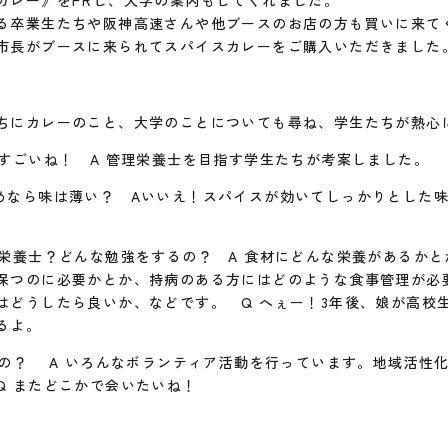
カレー》をPRし、大学の案内もしてくれました。
る卒業生たちや阪神高速さんや他ブースのお店の方も買いに来て
市長がブースに来られてスパイスカレーをご購入いただきました
ちにカレーのこと、大学のことについても尋ね、学生たちが熱心
？すごいね！ A 管理栄養士を目指す学生たちが考案しました。
めなら味は薄い？ Aいいえ！スパイスが効いてしっかりとした
理栄養士？どんな勉強をするの？ A 食材にどんな栄養があるか
保つのに必要かとか、持病のある方にはどのような食事管理が必
はどうしたら良いか、などです。 Q へぇー！3年後、娘が高校
るよ。
いの？ A いろんなボランティア活動を行っています。地域活性
Q またどこかで会いたいね！