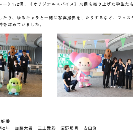
レー》172個、《オリジナルスパイス》70個を売り上げた学生た
したり、ゆるキャラと一緒に写真撮影をしたりするなど、フェス
仲を深めていました。
岐好香
科2年 加藤大希 三上舞彩 濵野那月 安田僚