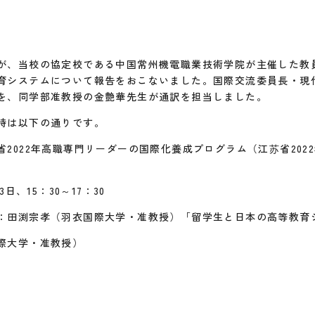
が、当校の協定校である中国常州機電職業技術学院が主催した教
育システムについて報告をおこないました。国際交流委員長・現
を、同学部准教授の金艶華先生が通訳を担当しました。
時は以下の通りです。
2022年高職専門リーダーの国際化養成プログラム（江苏省202
3日、15：30～17：30
：田渕宗孝（羽衣国際大学・准教授）「留学生と日本の高等教育
際大学・准教授）