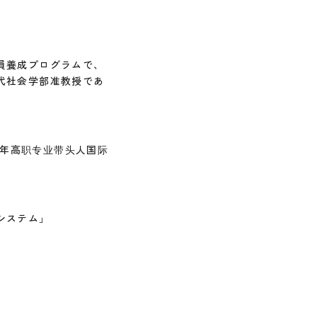
員養成プログラムで、
代社会学部准教授であ
2年高职专业带头人国际
システム」