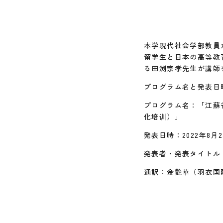
本学現代社会学部教員
留学生と日本の高等教
る田渕宗孝先生が講師
プログラム名と発表日
プログラム名：「江蘇省
化培训）」
発表日時：2022年8月2
発表者・発表タイトル
通訳：金艶華（羽衣国