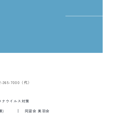
、
2-265-7000（代）
ロナウイルス対策
課)
同窓会 美羽会