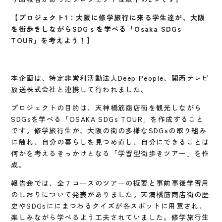
【プロジェクト1：大阪に修学旅行に来る学生達が、大阪
を街歩きしながらSDGｓを学べる「Osaka SDGs
TOUR」を考えよう！】
本企画は、特定非営利活動法人Deep People、関西テレビ
放送株式会社と連携して行われました。
プロジェクトの目的は、天神橋筋商店街を観光しながら
SDGsを学べる「OSAKA SDGs TOUR」を作成すること
です。修学旅行生が、大阪の街の多様なSDGsの取り組み
に触れ、自分の暮らしを見つめ直し、自分にできることは
何かを考えるきっかけとなる「学習型街歩きツアー」を作
成。
報告会では、全７コースのツアーの概要と事前事後学習用
のしおりについて発表がありました。天満橋筋商店街の歴
史やSDGsににまつわるクイズが各スポットに用意され、
楽しみながら学べるよう工夫されていました。修学旅行生