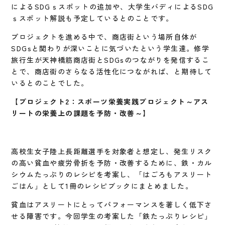
によるSDGｓスポットの追加や、大学生バディによるSDG
ｓスポット解説も予定しているとのことです。
プロジェクトを進める中で、商店街という場所自体が
SDGsと関わりが深いことに気づいたという学生達。修学
旅行生が天神橋筋商店街とSDGsのつながりを発信するこ
とで、商店街のさらなる活性化につながれば、と期待して
いるとのことでした。
【プロジェクト2：スポーツ栄養実践プロジェクト～アス
リートの栄養上の課題を予防・改善～】
高校生女子陸上長距離選手を対象者と想定し、発生リスク
の高い貧血や疲労骨折を予防・改善するために、鉄・カル
シウムたっぷりのレシピを考案し、「はごろもアスリート
ごはん」として1冊のレシピブックにまとめました。
貧血はアスリートにとってパフォーマンスを著しく低下さ
せる障害です。今回学生の考案した「鉄たっぷりレシピ」