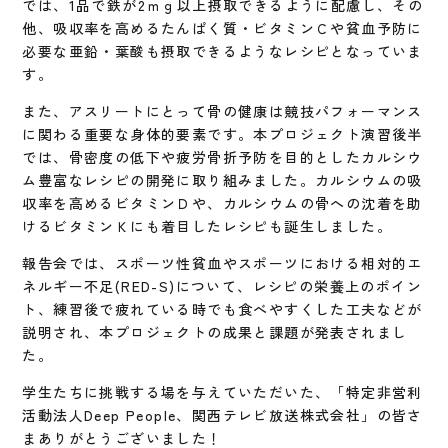
では、1品で鉄が2ｍｇ以上摂取できるように配慮し、その
他、吸収率を高めるたんぱく質・ビタミンＣや貧血予防に
必要な亜鉛・葉酸も摂取できるようなレシピとなっていま
す。
また、アスリートにとって骨の健康は競技パフォーマンス
に関わる重要な身体的要素です。本プロジェクト演習後半
では、骨密度の低下や疲労骨折予防を目的としたカルシウ
ム豊富なレシピの開発に取り組みました。カルシウムの吸
収率を高めるビタミンＤや、カルシウムの骨への沈着を助
けるビタミンＫにも着目したレシピも誕生しました。
報告会では、スポーツ性貧血やスポーツにおける相対的エ
ネルギー不足(RED-S)について、レシピの栄養上のポイン
ト、練習後で疲れている時でも食べやすくした工夫などが
説明され、本プロジェクトの成果と課題が発表されまし
た。
学生たちに挑戦する場を与えていただいた、「特定非営利
活動法人Deep People、関西テレビ放送株式会社」の皆さ
まありがとうございました！