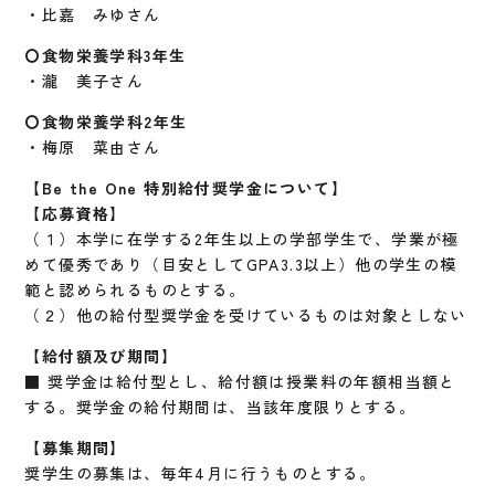
・比嘉 みゆさん
〇食物栄養学科3年生
・瀧 美子さん
〇食物栄養学科2年生
・梅原 菜由さん
【B
e
the O
ne
特別給付奨学金について】
【応募資格】
（１）本学に在学する2年生以上の学部学生で、学業が極
めて優秀であり（目安としてGPA3.3以上）他の学生の模
範と認められるものとする。
（２）他の給付型奨学金を受けているものは対象としない
【給付額及び期間】
■ 奨学金は給付型とし、給付額は授業料の年額相当額と
する。奨学金の給付期間は、当該年度限りとする。
【募集期間】
奨学生の募集は、毎年4月に行うものとする。