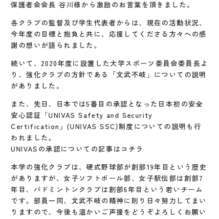
保護者会会長 谷川様から激励のお言葉を頂きました。
各クラブの監督及び学生代表者からは、現在の活動状況、
今年度の目標と抱負と共に、応援してくださる方々への感
謝の想いが語られました。
続いて、2020年度に設置した大学スポーツ委員会委員長よ
り、強化クラブの方針である「文武不岐」についての説明
がありました。
また、先日、日本では5番目の承認となった日本初の安全
安心認証「UNIVAS Safety and Security
Certification」(UNIVAS SSC)制度についての説明も行
われました。
UNIVASの承認についての記事は
コチラ
本学の強化クラブは、硬式野球部が創部19年目という歴史
がありますが、女子ソフトボール部、女子駅伝部は創部7
年目、バドミントンクラブは創部6年目という若いチーム
です。部員一同、文武不岐の精神に則り日々努力してまい
りますので、今後も温かいご声援をどうぞよろしくお願い