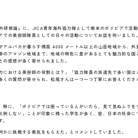
海外研修論』に、JICA青年海外協力隊として南米のボリビアで活
アでの美容師隊員としての日々の活動についてお話を伺いました
やアルパカが暮らす標高 4000 メートル以上の山岳地域から、
帯のアマゾン地域まで、地域の特色に差があるとても魅力的な国
との感想が多く寄せられました。
力における美容師の役割とは？」「協力隊員の派遣先で多い国は
多くの質問が寄せられ、松尾さんは一つ一つ丁寧にお答えくださ
、特に、「ボリビアでは困っている人がいたら、見て見ぬふりを
比例しない」ことが印象に残った学生が多く、皆、日本の社会に
す。
何かに挑戦する勇気をもらえた」とコメントしていました。