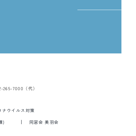
、
2-265-7000（代）
ロナウイルス対策
課)
同窓会 美羽会