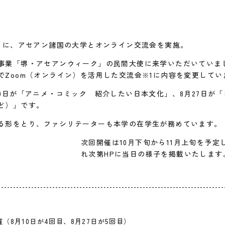
金）に、アセアン諸国の大学とオンライン交流会を実施。
事業「堺・アセアンウィーク」の民間大使に来学いただいていま
でZoom（オンライン）を活用した交流会
に内容を変更してい
※1
10日が「アニメ・コミック 紹介したい日本文化」、8月27日が
ど）」です。
る形をとり、ファシリテーターも本学の在学生が務めています。
次回開催は10月下旬から11月上旬を予
れ次第HPに当日の様子を掲載いたします
催（8月10日が4回目、8月27日が5回目）