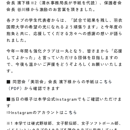
会長 濱下様
（清水事務局長が手紙を代読）、保護者会
※2
会長 谷川様から激励のお言葉を頂きました。
各クラブの学生代表者からは、「試合で結果を残し、羽衣
国際大学の希望の光になれるよう頑張ります」と今年度の
抱負と共に、応援してくださる方々への感謝の想いが語ら
れました。
今年一年間も強化クラブは一丸となり、皆さまから「応援
してよかった」と言っていただける団体を目指しますの
で、今後も温かいご声援をどうぞよろしくお願いいたしま
す。
■ 同窓会「美羽会」会長 濱下様からの手紙は
こちら
（PDF）
から確認できます
■当日の様子は本学公式Instagramでもご確認いただけま
す
⇒Instagramのアカウントは
こちら
※1 本学では硬式野球部、女子駅伝部、女子ソフトボール部、
バドミントンクラブの4クラブを強化クラブに指定していま