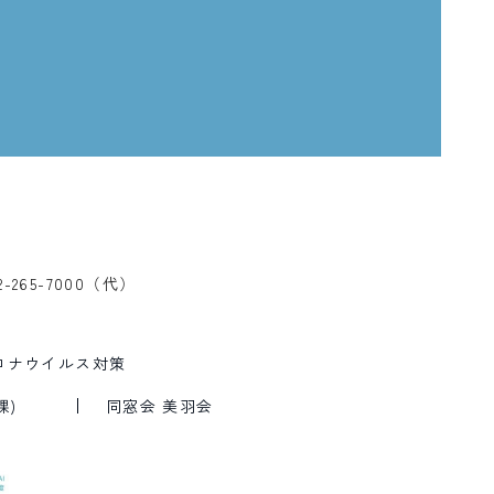
、
2-265-7000（代）
ロナウイルス対策
課)
同窓会 美羽会