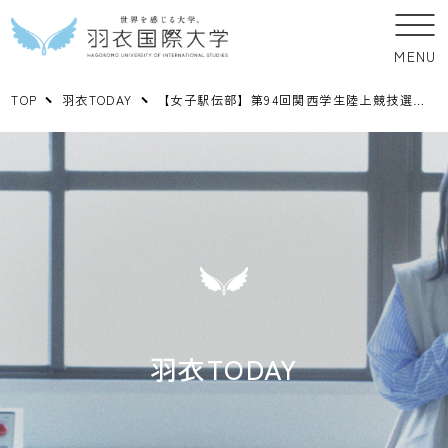
MENU
TOP
羽衣TODAY
【女子駅伝部】第94回関西学生陸上競技選手権（関西インカレ）に出場しました
羽衣TODAY