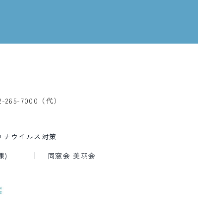
2-265-7000（代）
ロナウイルス対策
課)
同窓会 美羽会