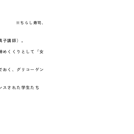
※ちらし寿司、
真子講師）。
締めくくりとして「女
でおく、グリコーゲン
ンスされた学生たち