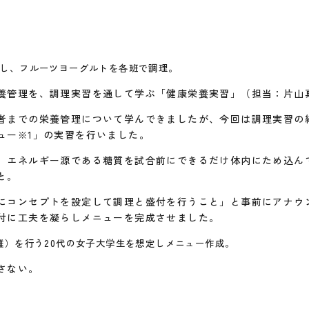
し、フルーツヨーグルトを各班で調理。
養管理を、調理実習を通して学ぶ「健康栄養実習」（担当：片山
者までの栄養管理について学んできましたが、今回は調理実習の
ュー
」の実習を行いました。
※1
、エネルギー源である糖質を試合前にできるだけ体内にため込ん
と
。
にコンセプトを設定して調理と盛付を行うこと」と事前にアナウ
付に工夫を凝らしメニューを完成させました。
離）を行う20代の女子大学生を想定しメニュー作成。
さない。