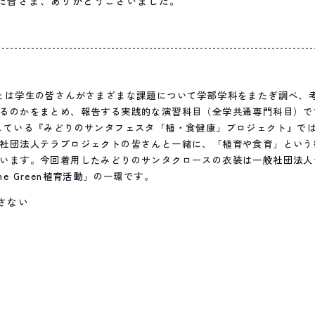
た皆さま、ありがとうございました。
とは学生の皆さんがさまざまな課題について学部学科をまたぎ調べ、
るのかをまとめ、報告する実践的な演習科目（全学共通専門科目）で
している『みどりのサンタフェスタ「植・食健康」プロジェクト』で
社団法人テラプロジェクト
の皆さんと一緒に、「植育や食育」という
います。今回着用したみどりのサンタクロースの衣装は
一般社団法人
e Green植育活動
」の一環です。
さない