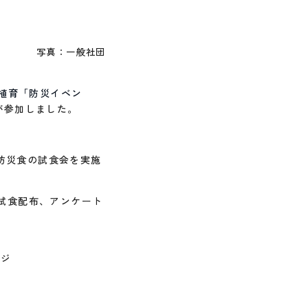
写真：一般社団
植育「防災イベン
が参加しました。
防災食の試食会を実施
、試食配布、アンケート
ンジ