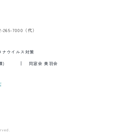
2-265-7000（代）
ロナウイルス対策
課)
同窓会 美羽会
rved.