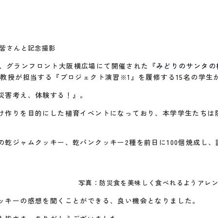
皆さんと記念撮影
（日）、グランフロント大阪横広場にて開催された『
みどりのサンタの
子教授が担当する『プロジェクト演習
』を履修する15名の学生
※1
災害考え、体験する！』。
け作りを目的にした植育イベントになっており、本学学生たちは
の乾ジャムクッキー、乾パンクッキー2種を前日に100個焼成し
写真：防災食を美味しく食べれるようアレ
ッキーの感想を聞くことができる、良い機会となりました。