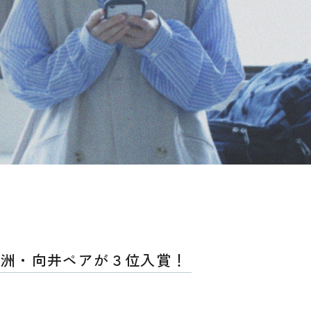
江洲・向井ペアが３位入賞！