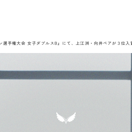
ン選手権大会 女子ダブルスB』にて、上江洲・向井ペアが３位入