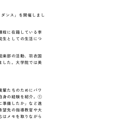
イダンス」を開催しまし
課程に在籍している李
院生としての生活につ
能楽部の活動、羽衣国
ました。大学院では美
後輩たちのためにパワ
自身の経験を紹介。①
に準備したか」など進
希望先の指導教官や大
ちはメモを取りながら