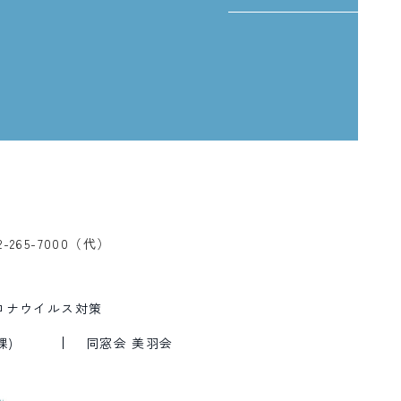
、
2-265-7000（代）
ロナウイルス対策
課)
同窓会 美羽会