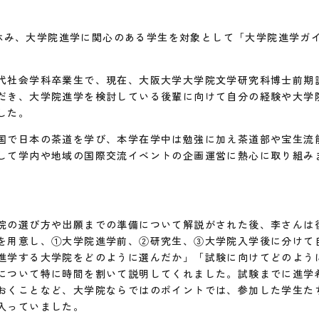
お昼休み、大学院進学に関心のある学生を対象として「大学院進学ガ
代社会学科卒業生で、現在、大阪大学大学院文学研究科博士前期
だき、大学院進学を検討している後輩に向けて自分の経験や大学
した。
国で日本の茶道を学び、本学在学中は勉強に加え茶道部や宝生流
して学内や地域の国際交流イベントの企画運営に熱心に取り組み
院の選び方や出願までの準備について解説がされた後、李さんは
を用意し、①大学院進学前、②研究生、③大学院入学後に分けて
進学する大学院をどのように選んだか」「試験に向けてどのよう
について特に時間を割いて説明してくれました。試験までに進学
おくことなど、大学院ならではのポイントでは、参加した学生た
入っていました。