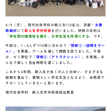
4/6（月）、現代社会学科の新入生133名は、京都・
太秦
映画村
にて
新入生学外研修
を行いました。研修の目的は
「
学生間の関係性を築き、大学生活を円滑にする
」
です。
午前は、7～9人ずつ15班に分かれて
「
研修①（謎解きゲー
ム）
」
を実施。ゲームを通して親睦を図りました。午後
は、ゼミ単位で
「
研修②（アトラクション）
」
を実施。み
んなで楽しく自由時間を過ごしました。
これから4年間、新入生が多くの人と出会い、さまざまな
経験を重ねて、素晴らしい学生生活となるよう、全教員で
サポートしていきたいと思います。
現代社会学科 新入生学外研修担当教員