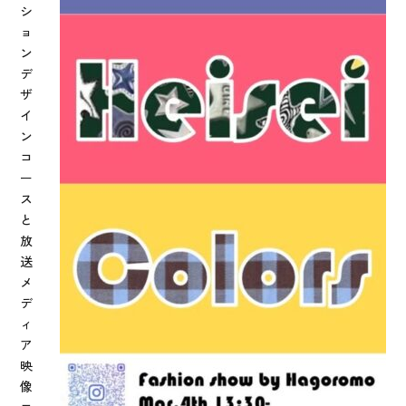
シ
ョ
ン
デ
ザ
イ
ン
コ
ー
ス
と
放
送
メ
デ
ィ
ア
映
像