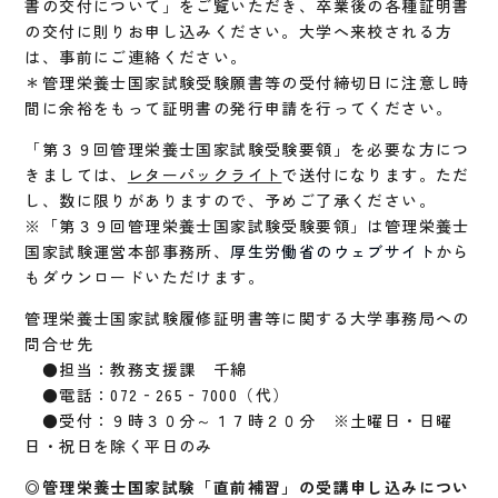
書の交付について」をご覧いただき、卒業後の各種証明書
の交付に則りお申し込みください。大学へ来校される方
は、事前にご連絡ください。
＊管理栄養士国家試験受験願書等の受付締切日に注意し時
間に余裕をもって証明書の発行申請を行ってください。
「第３９回管理栄養士国家試験受験要領」を必要な方につ
きましては、
レターパックライト
で送付になります。ただ
し、数に限りがありますので、予めご了承ください。
※「第３９回管理栄養士国家試験受験要領」は管理栄養士
国家試験運営本部事務所、
厚生労働省のウェブサイト
から
もダウンロードいただけます。
管理栄養士国家試験履修証明書等に関する大学事務局への
問合せ先
●担当：教務支援課 千綿
●電話：072‐265‐7000（代）
●受付：９時３０分～１７時２０分 ※土曜日・日曜
日・祝日を除く平日のみ
◎管理栄養士国家試験「直前補習」の受講申し込みについ