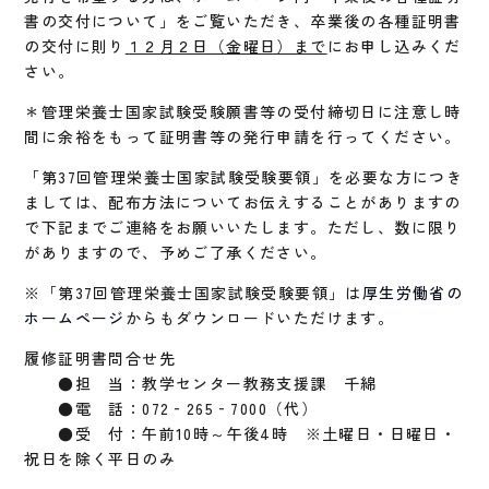
書の交付について」をご覧いただき、卒業後の各種証明書
の交付に則り
１２月２日（金曜日）まで
にお申し込みくだ
さい。
＊管理栄養士国家試験受験願書等の受付締切日に注意し時
間に余裕をもって証明書等の発行申請を行ってください。
「第37回管理栄養士国家試験受験要領」を必要な方につき
ましては、配布方法についてお伝えすることがありますの
で下記までご連絡をお願いいたします。ただし、数に限り
がありますので、予めご了承ください。
※「第37回管理栄養士国家試験受験要領」は
厚生労働省の
ホームページ
からもダウンロードいただけます。
履修証明書問合せ先
●担 当：教学センター教務支援課 千綿
●電 話：072‐265‐7000（代）
●受 付：午前10時～午後4時 ※土曜日・日曜日・
祝日を除く平日のみ