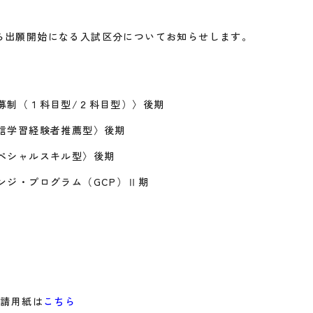
00から出願開始になる入試区分についてお知らせします。
募制（１科目型/２科目型）〉後期
信学習経験者推薦型〉後期
ペシャルスキル型〉後期
ンジ・プログラム（GCP）Ⅱ期
］
ら
申請用紙は
こちら