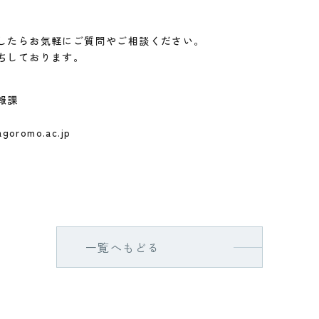
したらお気軽にご質問やご相談ください。
ちしております。
報課
goromo.ac.jp
一覧へもどる