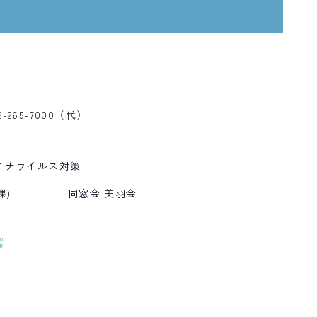
2-265-7000（代）
ロナウイルス対策
課)
同窓会 美羽会