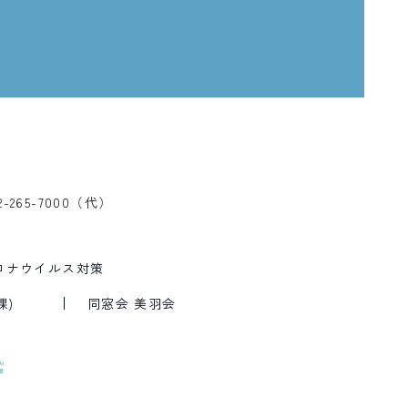
2-265-7000（代）
ロナウイルス対策
課)
同窓会 美羽会