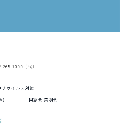
2-265-7000（代）
ロナウイルス対策
課)
同窓会 美羽会