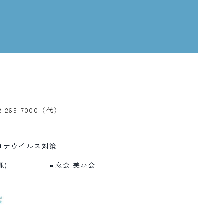
2-265-7000（代）
ロナウイルス対策
課)
同窓会 美羽会