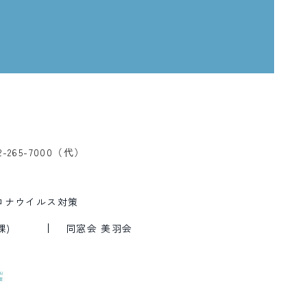
2-265-7000（代）
ロナウイルス対策
課)
同窓会 美羽会