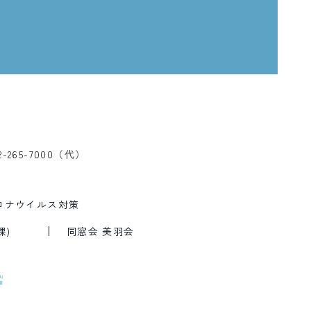
2-265-7000（代）
ロナウイルス対策
課)
同窓会 美羽会