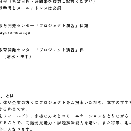
日程（希望日程・時間帯を複数ご記載ください）
話番号とメールアドレスは必須
教育開発センター「プロジェクト演習」係宛
goromo.ac.jp
教育開発センター「プロジェクト演習」係
300 （清水・田中）
習」とは
団体や企業の方々にプロジェクトをご提案いただき、本学の学生
する科目です。
をフィールドに、多様な方々とコミュニケーションをとりながら
することで、問題発見能力・課題解決能力を培い、また将来、地
科目となります。