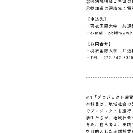
③個別説明会ご希望の
④参加者の連絡先：電
【申込先】
・羽衣国際大学 共通
・e-mail：pbl@www.ha
【お問合せ】
・羽衣国際大学 共通
・TEL 072-242-8
※1
「プロジェクト演
本科目は、地域社会の
でプロジェクトを遂行
学生たちが、地域社会
育み、自ら考え、実践
を目的とした正課授業