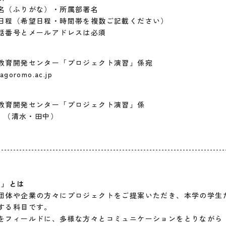
名（ふりがな）・所属部署名
日程（希望日程・時間帯を複数ご記載ください）
話番号とメールアドレスは必須
教育開発センター「プロジェクト演習」係宛
goromo.ac.jp
教育開発センター「プロジェクト演習」係
300 （清水・田中）
習」とは
団体や企業の方々にプロジェクトをご提案いただき、本学の学生
する科目です。
をフィールドに、多様な方々とコミュニケーションをとりながら