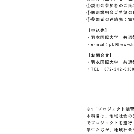
②説明会参加者のご氏
③個別説明会ご希望の
④参加者の連絡先：電
【申込先】
・羽衣国際大学 共通
・e-mail：pbl@www.ha
【お問合せ】
・羽衣国際大学 共通
・TEL 072-242-8
※1
「プロジェクト演
本科目は、地域社会の
でプロジェクトを遂行
学生たちが、地域社会