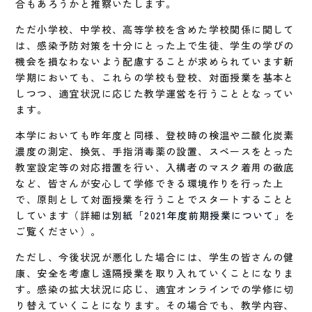
合もあろうかと推察いたします。
ただ小学校、中学校、高等学校を含めた学校関係に関して
は、感染予防対策を十分にとった上で生徒、学生の学びの
機会を損なわないよう配慮することが求められています新
学期においても、これらの学校も登校、対面授業を基本と
しつつ、適宜状況に応じた教学運営を行うこととなってい
ます。
本学においても昨年度と同様、登校時の検温や二酸化炭素
濃度の測定、換気、手指消毒薬の設置、スペースをとった
教室設定等の対応措置を行い、入構者のマスク着用の徹底
など、皆さんが安心して学修できる環境作りを行った上
で、原則として対面授業を行うことでスタートすることと
しています（詳細は
別紙「2021年度前期授業について」
を
ご覧ください）。
ただし、今後状況が悪化した場合には、学生の皆さんの健
康、安全を考慮し遠隔授業を取り入れていくことになりま
す。感染の拡大状況に応じ、適宜オンラインでの学修に切
り替えていくことになります。その場合でも、教学内容、