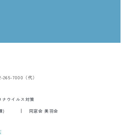
、
2-265-7000（代）
ロナウイルス対策
課)
同窓会 美羽会