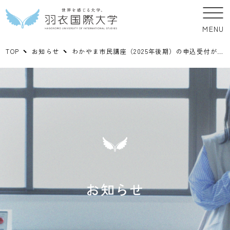
MENU
TOP
お知らせ
わかやま市民講座（2025年後期）の申込受付が開始されました。【申込期間：①②1/5（月）～2/3（火）／③④1/5（月）～2/24（火）】
お知らせ