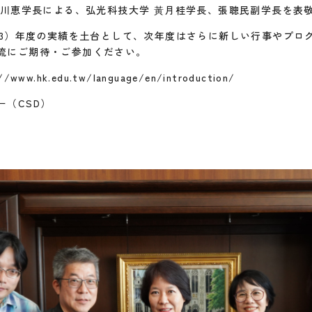
 中川恵学長による、弘光科技大学 黃月桂学長、張聰民副学長を表
23）年度の実績を土台として、次年度はさらに新しい行事やプロ
流にご期待・ご参加ください。
w.hk.edu.tw/language/en/introduction/
（CSD）