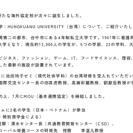
、新たな海外協定校が次々に誕生しました。
HUNGKUANG UNIVERSITY（台湾）について、ご紹介いた
第二の都市、台中市にある4年制私立大学です。1967年に看護
制大学となり、現在約13,000人の学生が、5つの学部、22の学科
。
ビジネス、ファッション、ゲーム、IT、フードサイエンス、理容
した最新の施設が設置されています。
に池田玲子ゼミ（現代社会学科）の台湾研修を受入れていただい
国際交流センター長の田其虎教授、高藤彩麗教授、劉獻岳教授が
上、7月にMOU（基本連携協定）を締結しました。
ラムに2名の学生（日本・ベトナム）が参加
学 特別奨学金による）
 視察：清水センター長（共通教育開発センター（CSD）、
グローバル栄養コースの研修先 視察 李温九教授